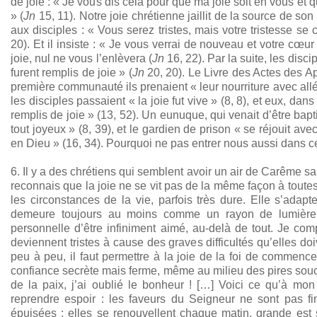
de joie : « Je vous dis cela pour que ma joie soit en vous et q
» (
Jn
15, 11). Notre joie chrétienne jaillit de la source de so
aux disciples : « Vous serez tristes, mais votre tristesse se 
20). Et il insiste : « Je vous verrai de nouveau et votre cœur 
joie, nul ne vous l’enlèvera (
Jn
16, 22). Par la suite, les disci
furent remplis de joie » (
Jn
20, 20). Le Livre des Actes des A
première communauté ils prenaient « leur nourriture avec all
les disciples passaient « la joie fut vive » (8, 8), et eux, dan
remplis de joie » (13, 52). Un eunuque, qui venait d’être bap
tout joyeux » (8, 39), et le gardien de prison « se réjouit ave
en Dieu » (16, 34). Pourquoi ne pas entrer nous aussi dans ce
6. Il y a des chrétiens qui semblent avoir un air de Carême 
reconnais que la joie ne se vit pas de la même façon à toutes
les circonstances de la vie, parfois très dure. Elle s’adapte
demeure toujours au moins comme un rayon de lumière q
personnelle d’être infiniment aimé, au-delà de tout. Je co
deviennent tristes à cause des graves difficultés qu’elles do
peu à peu, il faut permettre à la joie de la foi de commenc
confiance secrète mais ferme, même au milieu des pires souc
de la paix, j’ai oublié le bonheur ! […] Voici ce qu’à mon
reprendre espoir : les faveurs du Seigneur ne sont pas f
épuisées ; elles se renouvellent chaque matin, grande est sa