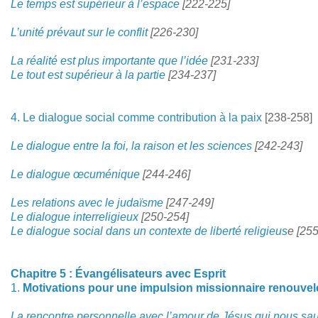
Le temps est supérieur à l’espace
[222-225]
L’unité prévaut sur le conflit
[226-230]
La réalité est plus importante que l’idée
[231-233]
Le tout est supérieur à la partie
[234-237]
4. Le dialogue social comme contribution à la paix
[238-258]
Le dialogue entre la foi, la raison et les sciences
[242-243]
Le dialogue œcuménique
[244-246]
Les relations avec le judaïsme
[247-249]
Le dialogue interreligieux
[250-254]
Le dialogue social dans un contexte de liberté religieus
e
[255
Chapitre 5 : Évangélisateurs avec Esprit
1.
Motivations pour une impulsion missionnaire renouvel
La rencontre personnelle avec l’amour de Jésus qui nous sa