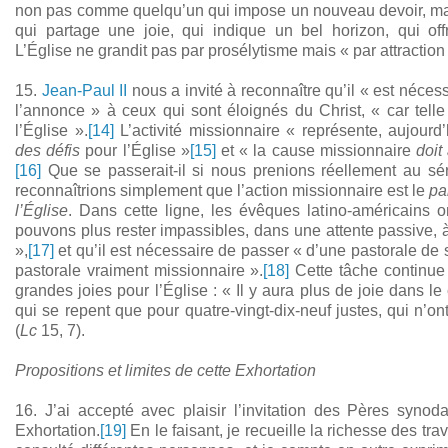
non pas comme quelqu’un qui impose un nouveau devoir, m
qui partage une joie, qui indique un bel horizon, qui of
L’Église ne grandit pas par prosélytisme mais « par attraction
15.
Jean-Paul II
nous a invité à reconnaître qu’il « est néces
l’annonce » à ceux qui sont éloignés du Christ, « car tell
l’Église ».
[14]
L’activité missionnaire « représente, aujourd
des défis
pour l’Église »
[15]
et « la cause missionnaire
doit
[16]
Que se passerait-il si nous prenions réellement au sé
reconnaîtrions simplement que l’action missionnaire est le
pa
l’Église
. Dans cette ligne, les évêques latino-américains 
pouvons plus rester impassibles, dans une attente passive, à 
»,
[17]
et qu’il est nécessaire de passer « d’une pastorale de
pastorale vraiment missionnaire ».
[18]
Cette tâche continue 
grandes joies pour l’Église : « Il y aura plus de joie dans l
qui se repent que pour quatre-vingt-dix-neuf justes, qui n’on
(
Lc
15, 7).
Propositions et limites de cette Exhortation
16. J’ai accepté avec plaisir l’invitation des Pères synod
Exhortation.
[19]
En le faisant, je recueille la richesse des tr