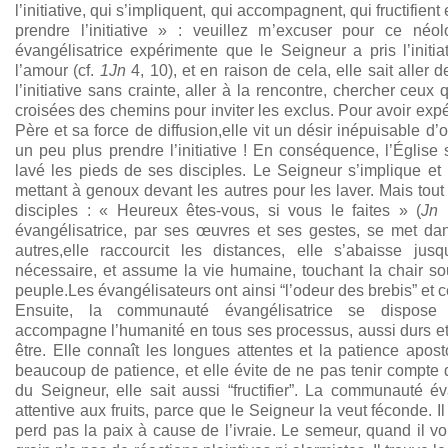
l’initiative, qui s’impliquent, qui accompagnent, qui fructifient 
prendre l’initiative » : veuillez m’excuser pour ce né
évangélisatrice expérimente que le Seigneur a pris l’initia
l’amour (cf.
1Jn
4, 10), et en raison de cela, elle sait aller d
l’initiative sans crainte, aller à la rencontre, chercher ceux 
croisées des chemins pour inviter les exclus. Pour avoir exp
Père et sa force de diffusion,elle vit un désir inépuisable d’o
un peu plus prendre l’initiative ! En conséquence, l’Église s
lavé les pieds de ses disciples. Le Seigneur s’implique et 
mettant à genoux devant les autres pour les laver. Mais tout 
disciples : « Heureux êtes-vous, si vous le faites » (
Jn
1
évangélisatrice, par ses œuvres et ses gestes, se met da
autres,elle raccourcit les distances, elle s’abaisse jusqu
nécessaire, et assume la vie humaine, touchant la chair sou
peuple.Les évangélisateurs ont ainsi “l’odeur des brebis” et ce
Ensuite, la communauté évangélisatrice se dispose
accompagne l’humanité en tous ses processus, aussi durs et 
être. Elle connaît les longues attentes et la patience apost
beaucoup de patience, et elle évite de ne pas tenir compte 
du Seigneur, elle sait aussi “fructifier”. La communauté év
attentive aux fruits, parce que le Seigneur la veut féconde. I
perd pas la paix à cause de l’ivraie. Le semeur, quand il voi