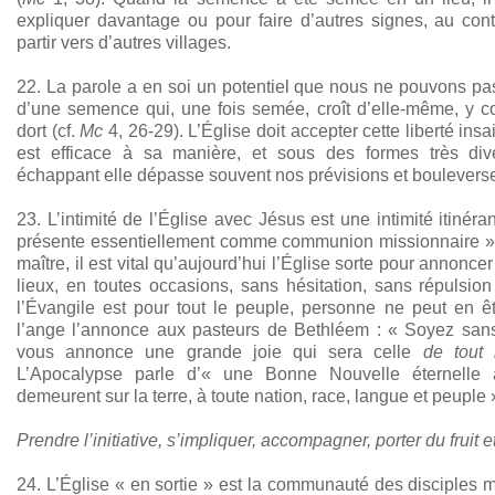
expliquer davantage ou pour faire d’autres signes, au contr
partir vers d’autres villages.
22. La parole a en soi un potentiel que nous ne pouvons pas
d’une semence qui, une fois semée, croît d’elle-même, y co
dort (cf.
Mc
4, 26-29). L’Église doit accepter cette liberté insa
est efficace à sa manière, et sous des formes très div
échappant elle dépasse souvent nos prévisions et boulever
23. L’intimité de l’Église avec Jésus est une intimité itinér
présente essentiellement comme communion missionnaire »
maître, il est vital qu’aujourd’hui l’Église sorte pour annonce
lieux, en toutes occasions, sans hésitation, sans répulsion
l’Évangile est pour tout le peuple, personne ne peut en êt
l’ange l’annonce aux pasteurs de Bethléem : « Soyez sans 
vous annonce une grande joie qui sera celle
de
tout
L’Apocalypse parle d’« une Bonne Nouvelle éternelle
demeurent sur la terre, à toute nation, race, langue et peuple 
Prendre l’initiative, s’impliquer, accompagner, porter du fruit et
24. L’Église « en sortie » est la communauté des disciples 