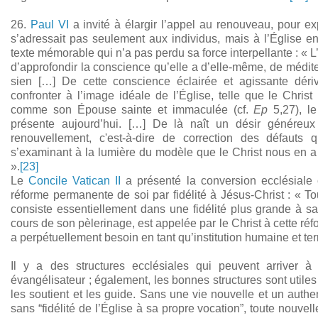
26.
Paul VI
a invité à élargir l’appel au renouveau, pour ex
s’adressait pas seulement aux individus, mais à l’Église e
texte mémorable qui n’a pas perdu sa force interpellante : « 
d’approfondir la conscience qu’elle a d’elle-même, de méditer
sien […] De cette conscience éclairée et agissante dér
confronter à l’image idéale de l’Église, telle que le Christ l
comme son Épouse sainte et immaculée (cf.
Ep
5,27), le
présente aujourd’hui. […] De là naît un désir généreu
renouvellement, c'est-à-dire de correction des défauts
s’examinant à la lumière du modèle que le Christ nous en a 
».
[23]
Le
Concile Vatican II
a présenté la conversion ecclésiale
réforme permanente de soi par fidélité à Jésus-Christ : « To
consiste essentiellement dans une fidélité plus grande à sa
cours de son pèlerinage, est appelée par le Christ à cette ré
a perpétuellement besoin en tant qu’institution humaine et ter
Il y a des structures ecclésiales qui peuvent arriver 
évangélisateur ; également, les bonnes structures sont utile
les soutient et les guide. Sans une vie nouvelle et un authe
sans “fidélité de l’Église à sa propre vocation”, toute nouvel