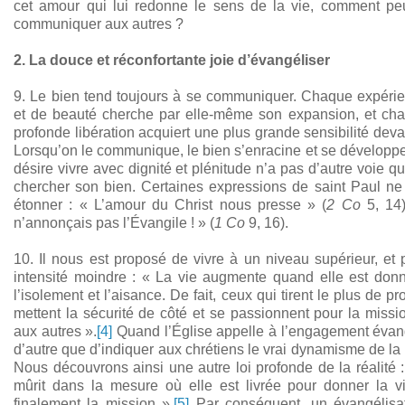
cet amour qui lui redonne le sens de la vie, comment peut-
communiquer aux autres ?
2. La douce et réconfortante joie d’évangéliser
9. Le bien tend toujours à se communiquer. Chaque expérie
et de beauté cherche par elle-même son expansion, et cha
profonde libération acquiert une plus grande sensibilité deva
Lorsqu’on le communique, le bien s’enracine et se développe.
désire vivre avec dignité et plénitude n’a pas d’autre voie qu
chercher son bien. Certaines expressions de saint Paul ne
étonner : « L’amour du Christ nous presse » (
2 Co
5, 14)
n’annonçais pas l’Évangile ! » (
1 Co
9, 16).
10. Il nous est proposé de vivre à un niveau supérieur, et
intensité moindre : « La vie augmente quand elle est donnée
l’isolement et l’aisance. De fait, ceux qui tirent le plus de pr
mettent la sécurité de côté et se passionnent pour la miss
aux autres ».
[4]
Quand l’Église appelle à l’engagement évangél
d’autre que d’indiquer aux chrétiens le vrai dynamisme de la 
Nous découvrons ainsi une autre loi profonde de la réalité : 
mûrit dans la mesure où elle est livrée pour donner la v
finalement la mission ».
[5]
Par conséquent, un évangélisat