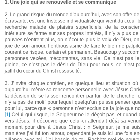
1. Une joie qui se renouvelle et se communique
2. Le grand risque du monde d’aujourd’hui, avec son offre d
écrasante, est une tristesse individualiste qui vient du cœur b
recherche malade de plaisirs superficiels, de la conscie
intérieure se ferme sur ses propres intérêts, il n’y a plus de
pauvres n’entrent plus, on n’écoute plus la voix de Dieu, on
joie de son amour, l’enthousiasme de faire le bien ne palpi
courent ce risque, certain et permanent. Beaucoup y succomb
personnes vexées, mécontentes, sans vie. Ce n’est pas le
pleine, ce n’est pas le désir de Dieu pour nous, ce n’est pa
jaillit du cœur du Christ ressuscité.
3.
J’invite chaque chrétien, en quelque lieu et situation où 
aujourd’hui même sa rencontre personnelle avec Jésus Chris
la décision de se laisser rencontrer par lui, de le chercher 
n’y a pas de motif pour lequel quelqu’un puisse penser que 
pour lui, parce que « personne n’est exclus de la joie que n
[1]
Celui qui risque, le Seigneur ne le déçoit pas, et quand q
vers Jésus, il découvre que celui-ci attendait déjà sa venu
moment pour dire à Jésus Christ : « Seigneur, je me suis
manières j’ai fui ton amour, cependant je suis ici une fois 
alliance avec toi. J’ai besoin de toi. Rachète-moi de nouv