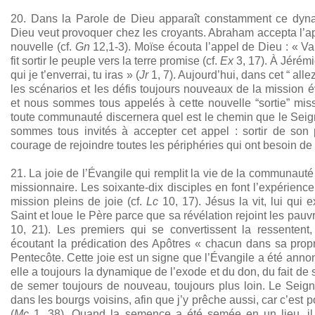
20. Dans la Parole de Dieu apparaît constamment ce dyna
Dieu veut provoquer chez les croyants. Abraham accepta l’app
nouvelle (cf.
Gn
12,1-3). Moïse écouta l’appel de Dieu : « Va,
fit sortir le peuple vers la terre promise (cf.
Ex
3, 17). À Jérémie
qui je t’enverrai, tu iras » (
Jr
1, 7). Aujourd’hui, dans cet “ alle
les scénarios et les défis toujours nouveaux de la mission év
et nous sommes tous appelés à cette nouvelle “sortie” missi
toute communauté discernera quel est le chemin que le Se
sommes tous invités à accepter cet appel : sortir de son p
courage de rejoindre toutes les périphéries qui ont besoin de 
21. La joie de l’Évangile qui remplit la vie de la communauté
missionnaire. Les soixante-dix disciples en font l’expérience
mission pleins de joie (cf.
Lc
10, 17). Jésus la vit, lui qui e
Saint et loue le Père parce que sa révélation rejoint les pauvre
10, 21). Les premiers qui se convertissent la ressentent,
écoutant la prédication des Apôtres « chacun dans sa prop
Pentecôte. Cette joie est un signe que l’Évangile a été annon
elle a toujours la dynamique de l’exode et du don, du fait de s
de semer toujours de nouveau, toujours plus loin. Le Seigneu
dans les bourgs voisins, afin que j’y prêche aussi, car c’est p
(
Mc
1, 38). Quand la semence a été semée en un lieu, il 