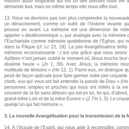
mission aussi exigeante qui est un défi prenant notre vie d
demande tout, mais en même temps elle nous offre tout.
13. Nous ne devrions pas non plus comprendre la nouveaut
un déracinement, comme un oubli de l’histoire vivante qu
pousse en avant. La mémoire est une dimension de notre
appeler « deutéronomique », par analogie avec la mémoire d’
l’Eucharistie comme mémoire quotidienne de l’Église, qui no
dans la Pâque (cf.
Lc
22, 19). La joie évangélisatrice brille
mémoire reconnaissante : c’est une grâce que nous avons
Apôtres n’ont jamais oublié le moment où Jésus toucha leur c
dixième heure » (
Jn
1, 39). Avec Jésus, la mémoire nou
multitude de témoins » (
He
12, 1). Parmi eux, on distingue 
pesé de façon spéciale pour faire germer notre joie croyant
chefs, eux qui vous ont fait entendre la parole de Dieu » (
H
personnes simples et proches qui nous ont initiés à la vie 
souvenir de la foi sans détours qui est en toi, foi qui, d’abor
grand-mère Loïs et de ta mère Eunice » (
2 Tm
1, 5). Le croy
quelqu’un qui fait mémoire ».
3. La nouvelle évangélisation pour la transmission de la f
14. À l’écoute de l’Esprit, qui nous aide à reconnaître, com