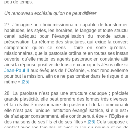
peu de temps.
Un renouveau ecclésial qu’on ne peut différer
27. J’imagine un choix missionnaire capable de transformer 
habitudes, les styles, les horaires, le langage et toute struc
canal adéquat pour l’évangélisation du monde actuel,
préservation. La réforme des structures, qui exige la conver
comprendre qu’en ce sens : faire en sorte qu’elles 
missionnaires, que la pastorale ordinaire en toutes ses insta
ouverte, qu’elle mette les agents pastoraux en constante attit
ainsi la réponse positive de tous ceux auxquels Jésus offre s
Jean-Paul II
aux évêques de l’Océanie, « tout renouvellement
pour but la mission, afin de ne pas tomber dans le risque d’u
même ».
[25]
28. La paroisse n’est pas une structure caduque ; précis
grande plasticité, elle peut prendre des formes très diverses
et la créativité missionnaire du pasteur et de la communaut
elle n’est pas l’unique institution évangélisatrice, si elle es
de s’adapter constamment, elle continuera à être « l’Église e
des maisons de ses fils et de ses filles ».
[26]
Cela suppose qu
contact avec les familles et avec la vie du peuple et ne d