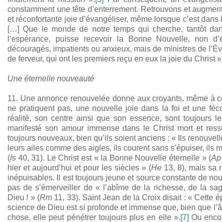
constamment une tête d’enterrement. Retrouvons et augmento
et réconfortante joie d’évangéliser, même lorsque c’est dans 
[…] Que le monde de notre temps qui cherche, tantôt dans
l’espérance, puisse recevoir la Bonne Nouvelle, non d’év
découragés, impatients ou anxieux, mais de ministres de l’Év
de ferveur, qui ont les premiers reçu en eux la joie du Christ »
Une éternelle nouveauté
11. Une annonce renouvelée donne aux croyants, même à ce
ne pratiquent pas, une nouvelle joie dans la foi et une féc
réalité, son centre ainsi que son essence, sont toujours 
manifesté son amour immense dans le Christ mort et ressus
toujours nouveaux, bien qu’ils soient anciens : « Ils renouvelle
leurs ailes comme des aigles, ils courent sans s’épuiser, ils 
(
Is
40, 31). Le Christ est « la Bonne Nouvelle éternelle » (
A
hier et aujourd’hui et pour les siècles » (
He
13, 8), mais sa 
inépuisables. Il est toujours jeune et source constante de no
pas de s’émerveiller de « l’abîme de la richesse, de la sa
Dieu ! » (
Rm
11, 33). Saint Jean de la Croix disait : « Cette
science de Dieu est si profonde et immense que, bien que l
chose, elle peut pénétrer toujours plus en elle ».
[7]
Ou encore