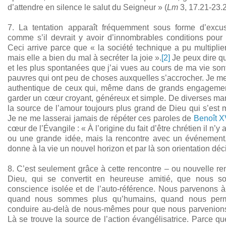
d’attendre en silence le salut du Seigneur » (
Lm
3, 17.21-23.2
7. La tentation apparaît fréquemment sous forme d’excus
comme s’il devrait y avoir d’innombrables conditions pour q
Ceci arrive parce que « la société technique a pu multiplier
mais elle a bien du mal à secréter la joie ».
[2]
Je peux dire qu
et les plus spontanées que j’ai vues au cours de ma vie son
pauvres qui ont peu de choses auxquelles s’accrocher. Je me
authentique de ceux qui, même dans de grands engagement
garder un cœur croyant, généreux et simple. De diverses man
la source de l’amour toujours plus grand de Dieu qui s’est 
Je ne me lasserai jamais de répéter ces paroles de
Benoît X
cœur de l’Évangile : « À l’origine du fait d’être chrétien il n’
ou une grande idée, mais la rencontre avec un événement
donne à la vie un nouvel horizon et par là son orientation déci
8. C’est seulement grâce à cette rencontre – ou nouvelle re
Dieu, qui se convertit en heureuse amitié, que nous s
conscience isolée et de l’auto-référence. Nous parvenons 
quand nous sommes plus qu’humains, quand nous per
conduire au-delà de nous-mêmes pour que nous parvenions à
Là se trouve la source de l’action évangélisatrice. Parce que