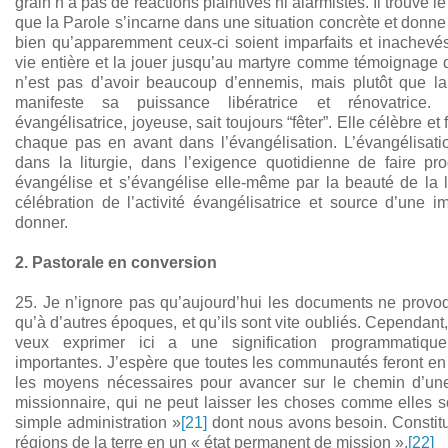
grain n’a pas de réactions plaintives ni alarmistes. Il trouve 
que la Parole s’incarne dans une situation concrète et donne 
bien qu’apparemment ceux-ci soient imparfaits et inachevés. 
vie entière et la jouer jusqu’au martyre comme témoignage d
n’est pas d’avoir beaucoup d’ennemis, mais plutôt que la 
manifeste sa puissance libératrice et rénovatrice
évangélisatrice, joyeuse, sait toujours “fêter”. Elle célèbre et 
chaque pas en avant dans l’évangélisation. L’évangélisati
dans la liturgie, dans l’exigence quotidienne de faire pro
évangélise et s’évangélise elle-même par la beauté de la li
célébration de l’activité évangélisatrice et source d’une 
donner.
2. Pastorale en conversion
25. Je n’ignore pas qu’aujourd’hui les documents ne provo
qu’à d’autres époques, et qu’ils sont vite oubliés. Cependant
veux exprimer ici a une signification programmatiq
importantes. J’espère que toutes les communautés feront en
les moyens nécessaires pour avancer sur le chemin d’une
missionnaire, qui ne peut laisser les choses comme elles s
simple administration »
[21]
dont nous avons besoin. Constit
régions de la terre en un « état permanent de mission ».
[22]