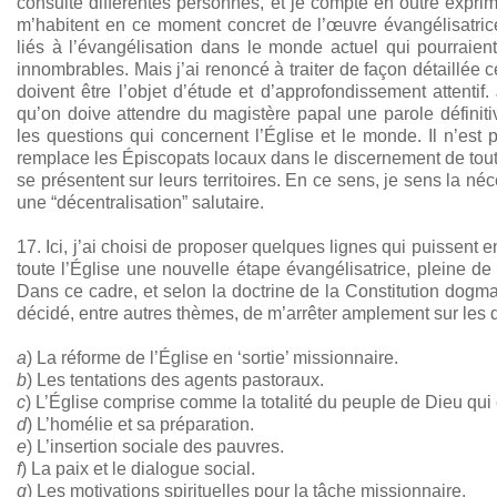
consulté différentes personnes, et je compte en outre expri
m’habitent en ce moment concret de l’œuvre évangélisatric
liés à l’évangélisation dans le monde actuel qui pourraient
innombrables. Mais j’ai renoncé à traiter de façon détaillée 
doivent être l’objet d’étude et d’approfondissement attentif
qu’on doive attendre du magistère papal une parole définiti
les questions qui concernent l’Église et le monde. Il n’est
remplace les Épiscopats locaux dans le discernement de tout
se présentent sur leurs territoires. En ce sens, je sens la n
une “décentralisation” salutaire.
17. Ici, j’ai choisi de proposer quelques lignes qui puissent 
toute l’Église une nouvelle étape évangélisatrice, pleine d
Dans ce cadre, et selon la doctrine de la Constitution dogm
décidé, entre autres thèmes, de m’arrêter amplement sur les 
a
) La réforme de l’Église en ‘sortie’ missionnaire.
b
) Les tentations des agents pastoraux.
c
) L’Église comprise comme la totalité du peuple de Dieu qui
d
) L’homélie et sa préparation.
e
) L’insertion sociale des pauvres.
f
) La paix et le dialogue social.
g
) Les motivations spirituelles pour la tâche missionnaire.