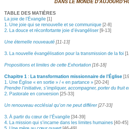
DANS LE MONDE D'AUJOURD'HU
TABLE DES MATIÈRES
La joie de l'Évangile
[1]
1. Une joie qui se renouvelle et se communique
[2-8]
2. La douce et réconfortante joie d’évangéliser
[9-13]
Une éternelle nouveauté
[11-13]
3. La nouvelle évangélisation pour la transmission de la foi
[1
Propositions et limites de cette Exhortation
[16-18]
Chapitre 1
:
La transformation missionnaire de l’Église
[1
1. Une Église « en sortie » / « en partance »
[20-24]
Prendre l’initiative, s’impliquer, accompagner, porter du fruit et
2. Pastorale en conversion
[25-33]
Un renouveau ecclésial qu’on ne peut différer
[27-33]
3. À partir du cœur de l’Évangile
[34-39]
4. La mission qui s’incarne dans les limites humaines
[40-45]
5. Une mère au cœur ouvert
[46-49]