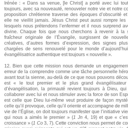
Irénée : « Dans sa venue, [le Christ] a porté avec lui to
toujours, avec sa nouveauté, renouveler notre vie et notre 
proposition chrétienne traverse des époques d’obscurité et 
elle ne vieillit jamais. Jésus Christ peut aussi rompre 
lesquels nous prétendons l’enfermer et il nous surprend ave
divine. Chaque fois que nous cherchons à revenir à la 
fraîcheur originale de l’Évangile, surgissent de nouve
créatives, d’autres formes d’expression, des signes plu
chargées de sens renouvelé pour le monde d’aujourd’hui. 
évangélisatrice authentique est toujours « nouvelle ».
12. Bien que cette mission nous demande un engagement 
erreur de la comprendre comme une tâche personnelle héro
avant tout la sienne, au-delà de ce que nous pouvons décou
est « le tout premier et le plus grand évangélisateur
d’évangélisation, la primauté revient toujours à Dieu, q
collaborer avec lui et nous stimuler avec la force de son Esp
est celle que Dieu lui-même veut produire de façon mystérie
celle qu’il provoque, celle qu’il oriente et accompagne de mi
vie de l’Église, on doit toujours manifester que l’initiative vi
qui nous a aimés le premier » (
1 Jn
4, 19) et que « c’e
croissance » (
1 Co
3, 7). Cette conviction nous permet de co