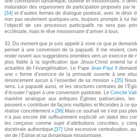
une communion dynamique, ouverte et missionnaire, il devra 
maturation des organismes de participation proposés par l
[34]
et d’autres formes de dialogue pastoral, avec le désir d
non pas seulement quelques-uns, toujours prompts à lui fa
l’objectif de ces processus participatifs ne sera pas prin
ecclésiale, mais le rêve missionnaire d’arriver à tous.
32. Du moment que je suis appelé à vivre ce que je demande 
penser à une conversion de la papauté. Il me revient, 
rester ouvert aux suggestions orientées vers un exercice de 
plus fidèle à la signification que Jésus-Christ entend lui 
actuelles de l’évangélisation. Le Pape
Jean-Paul II
demanda 
une « forme d’exercice de la primauté ouverte à une situ
renoncement aucun à l’essentiel de sa mission ».
[35]
Nous 
sens. La papauté aussi, et les structures centrales de l’Égli
d’écouter l’appel à une conversion pastorale. Le
Concile Vati
manière analogue aux antiques Églises patriarcales, les
peuvent « contribuer de façons multiples et fécondes à ce que
réalise concrètement ».
[36]
Mais ce souhait ne s’est pas ple
n’a pas encore été suffisamment explicité un statut des co
les conçoive comme sujet d’attributions concrètes, y comp
doctrinale authentique.
[37]
Une excessive centralisation, au 
vie de l’Église et sa dynamique missionnaire.