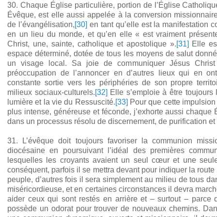
30. Chaque Église particulière, portion de l’Église Catholiq
Évêque, est elle aussi appelée à la conversion missionnaire.
de l’évangélisation,
[30]
en tant qu’elle est la manifestation c
en un lieu du monde, et qu’en elle « est vraiment présente
Christ, une, sainte, catholique et apostolique ».
[31]
Elle es
espace déterminé, dotée de tous les moyens de salut donnés
un visage local. Sa joie de communiquer Jésus Christ
préoccupation de l’annoncer en d’autres lieux qui en on
constante sortie vers les périphéries de son propre terri
milieux sociaux-culturels.
[32]
Elle s’emploie à être toujours
lumière et la vie du Ressuscité.
[33]
Pour que cette impulsion 
plus intense, généreuse et féconde, j’exhorte aussi chaque Ég
dans un processus résolu de discernement, de purification et
31. L’évêque doit toujours favoriser la communion miss
diocésaine en poursuivant l’idéal des premières commun
lesquelles les croyants avaient un seul cœur et une seul
conséquent, parfois il se mettra devant pour indiquer la route
peuple, d’autres fois il sera simplement au milieu de tous da
miséricordieuse, et en certaines circonstances il devra march
aider ceux qui sont restés en arrière et – surtout – parce
possède un odorat pour trouver de nouveaux chemins. Dans