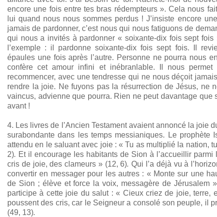
encore une fois entre tes bras rédempteurs ». Cela nous fait
lui quand nous nous sommes perdus ! J’insiste encore une 
jamais de pardonner, c’est nous qui nous fatiguons de deman
qui nous a invités à pardonner « soixante-dix fois sept fois 
l’exemple : il pardonne soixante-dix fois sept fois. Il rev
épaules une fois après l’autre. Personne ne pourra nous en
confère cet amour infini et inébranlable. Il nous permet
recommencer, avec une tendresse qui ne nous déçoit jamais 
rendre la joie. Ne fuyons pas la résurrection de Jésus, ne
vaincus, advienne que pourra. Rien ne peut davantage que 
avant !
4. Les livres de l’Ancien Testament avaient annoncé la joie d
surabondante dans les temps messianiques. Le prophète I
attendu en le saluant avec joie : « Tu as multiplié la nation, tu 
2)
.
Et il encourage les habitants de Sion à l’accueillir parmi
cris de joie, des clameurs »
(12, 6)
.
Qui l’a déjà vu à l’horizo
convertir en messager pour les autres : « Monte sur une 
de Sion ; élève et force la voix, messagère de Jérusalem »
participe à cette joie du salut : « Cieux criez de joie, terre
poussent des cris, car le Seigneur a consolé son peuple, il pr
(49, 13)
.