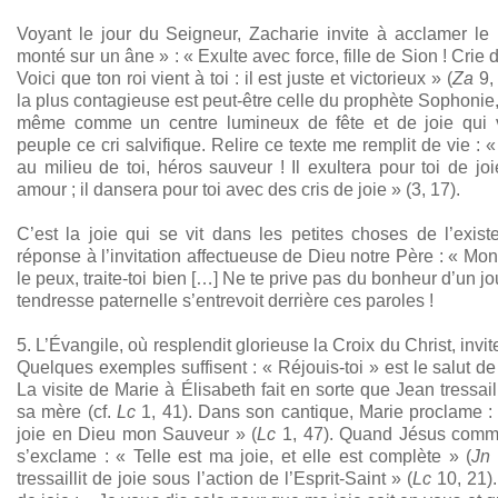
Voyant le jour du Seigneur, Zacharie invite à acclamer le 
monté sur un âne » : « Exulte avec force, fille de Sion ! Crie d
Voici que ton roi vient à toi : il est juste et victorieux » (
Za
9,
la plus contagieuse est peut-être celle du prophète Sophonie,
même comme un centre lumineux de fête et de joie qui
peuple ce cri salvifique. Relire ce texte me remplit de vie :
au milieu de toi, héros sauveur ! Il exultera pour toi de joi
amour ; il dansera pour toi avec des cris de joie » (3, 17).
C’est la joie qui se vit dans les petites choses de l’exi
réponse à l’invitation affectueuse de Dieu notre Père : « Mon
le peux, traite-toi bien […] Ne te prive pas du bonheur d’un jou
tendresse paternelle s’entrevoit derrière ces paroles !
5. L’Évangile, où resplendit glorieuse la Croix du Christ, invit
Quelques exemples suffisent : « Réjouis-toi » est le salut de
La visite de Marie à Élisabeth fait en sorte que Jean tressai
sa mère (cf.
Lc
1, 41). Dans son cantique, Marie proclame : 
joie en Dieu mon Sauveur » (
Lc
1, 47). Quand Jésus comme
s’exclame : « Telle est ma joie, et elle est complète » (
Jn
tressaillit de joie sous l’action de l’Esprit-Saint » (
Lc
10, 21)