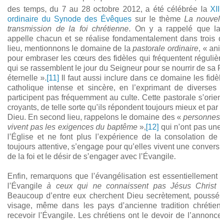
des temps, du 7 au 28 octobre 2012, a été célébrée la
XII
ordinaire du Synode des Évêques
sur le thème
La nouvel
transmission de la foi chrétienne
. On y a rappelé que la
appelle chacun et se réalise fondamentalement dans trois
lieu, mentionnons le domaine de la
pastorale ordinaire
, « an
pour embraser les cœurs des fidèles qui fréquentent régul
qui se rassemblent le jour du Seigneur pour se nourrir de sa 
éternelle ».
[11]
Il faut aussi inclure dans ce domaine les fidè
catholique intense et sincère, en l’exprimant de diverses
participent pas fréquemment au culte. Cette pastorale s’orie
croyants, de telle sorte qu’ils répondent toujours mieux et par
Dieu. En second lieu, rappelons le domaine des «
personnes 
vivent pas les exigences du baptême
»,
[12]
qui n’ont pas un
l’Église et ne font plus l’expérience de la consolation de 
toujours attentive, s’engage pour qu’elles vivent une conversio
de la foi et le désir de s’engager avec l’Évangile.
Enfin, remarquons que l’évangélisation est essentiellement 
l’Évangile
à ceux qui ne connaissent pas Jésus Christ o
Beaucoup d’entre eux cherchent Dieu secrètement, poussés
visage, même dans les pays d’ancienne tradition chrétien
recevoir l’Évangile. Les chrétiens ont le devoir de l’annon